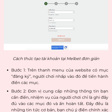
Cách thức tạo tài khoản tại Melbet đơn giản
Bước 1: Trên thanh menu của website có mục
“đăng ký”, người chơi nhấp vào đó để tiến hành
điền các mục.
Bước 2: Đơn vị cung cấp những thông tin bạn
cần điền, nhiệm vụ của người chơi chỉ là ghi đầy
đủ vào các mục đó và ấn hoàn tất. Đây đều là
những tin tức cơ bản, bạn chú ý điền chính xác