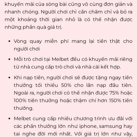
khuyến mãi của sòng bài cũng vô cùng đơn giản và
nhanh chóng. Người chơi chỉ cần chăm chỉ và bỏ ra
một khoảng thời gian nhỏ là có thể nhận được
những phần quà giá trị.
Vòng quay miễn phí mang lại tiền thật cho
người chơi
Mỗi trò chơi tại Melbet đều có khuyến mãi riêng
từ nhà cung cấp trò chơi và nhà cái kết hợp.
Khi nạp tiền, người chơi sẽ được tặng ngay tiền
thưởng tối thiểu 50% cho lần nạp đầu tiên.
Ngoài ra, người chơi có thể nhận được 75% hoặc
100% tiền thưởng hoặc thậm chí hơn 150% tiền
thưởng.
Melbet cung cấp nhiều chương trình ưu đãi với
các phần thưởng lớn như iphone, samsung hay
tai nghe đời mới nhất. Với giá trị lớn như vậy,