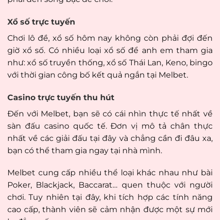
Xổ số trực tuyến
Chơi lô đề, xổ số hôm nay không còn phải đợi đến
giờ xổ số. Có nhiều loại xổ số để anh em tham gia
như: xổ số truyền thống, xổ số Thái Lan, Keno, bingo
với thời gian công bố kết quả ngắn tại Melbet.
Casino trực tuyến thu hút
Đến với Melbet, bạn sẽ có cái nhìn thực tế nhất về
sàn đấu casino quốc tế. Đơn vị mô tả chân thực
nhất về các giải đấu tại đây và chẳng cần đi đâu xa,
bạn có thể tham gia ngay tại nhà mình.
Melbet cung cấp nhiều thể loại khác nhau như bài
Poker, Blackjack, Baccarat… quen thuộc với người
chơi. Tuy nhiên tại đây, khi tích hợp các tính năng
cao cấp, thành viên sẽ cảm nhận được một sự mới