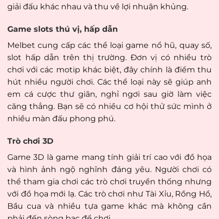
giải đấu khác nhau và thu về lợi nhuận khủng.
Game slots thú vị, hấp dẫn
Melbet cung cấp các thể loại game nổ hũ, quay số,
slot hấp dẫn trên thị trường. Đơn vị có nhiều trò
chơi với các motip khác biệt, đây chính là điểm thu
hút nhiều người chơi. Các thể loại này sẽ giúp anh
em cá cược thư giãn, nghỉ ngơi sau giờ làm việc
căng thẳng. Bạn sẽ có nhiều cơ hội thử sức mình ở
nhiều màn đấu phong phú.
Trò chơi 3D
Game 3D là game mang tính giải trí cao với đồ họa
và hình ảnh ngộ nghĩnh đáng yêu. Người chơi có
thể tham gia chơi các trò chơi truyền thống nhưng
với đồ họa mới lạ. Các trò chơi như Tài Xỉu, Rồng Hổ,
Bầu cua và nhiều tựa game khác mà không cần
phải đến sòng bạc để chơi.