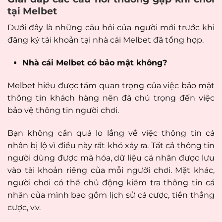
tại Melbet
Dưới đây là những câu hỏi của người mới trước khi
đăng ký tài khoản tại nhà cái Melbet đã tổng hợp.
Nhà cái Melbet có bảo mật không?
Melbet hiểu được tầm quan trọng của việc bảo mật
thông tin khách hàng nên đã chú trọng đến việc
bảo vệ thông tin người chơi.
Bạn không cần quá lo lắng về việc thông tin cá
nhân bị lộ vì điều này rất khó xảy ra. Tất cả thông tin
người dùng được mã hóa, dữ liệu cá nhân được lưu
vào tài khoản riêng của mỗi người chơi. Mặt khác,
người chơi có thể chủ động kiểm tra thông tin cá
nhân của mình bao gồm lịch sử cá cược, tiền thắng
cược, v.v.