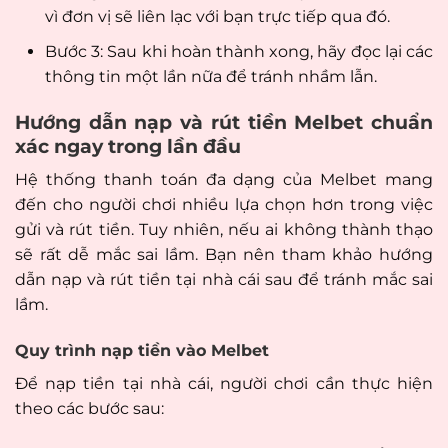
vì đơn vị sẽ liên lạc với bạn trực tiếp qua đó.
Bước 3: Sau khi hoàn thành xong, hãy đọc lại các
thông tin một lần nữa để tránh nhầm lẫn.
Hướng dẫn nạp và rút tiền Melbet chuẩn
xác ngay trong lần đầu
Hệ thống thanh toán đa dạng của Melbet mang
đến cho người chơi nhiều lựa chọn hơn trong việc
gửi và rút tiền. Tuy nhiên, nếu ai không thành thạo
sẽ rất dễ mắc sai lầm. Bạn nên tham khảo hướng
dẫn nạp và rút tiền tại nhà cái sau để tránh mắc sai
lầm.
Quy trình nạp tiền vào Melbet
Để nạp tiền tại nhà cái, người chơi cần thực hiện
theo các bước sau: