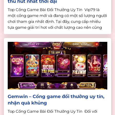
thu hút nhất thời đại
Top Cổng Game Bài Đổi Thưởng Uy Tín Vip79 là
một cổng game mới và đang có một số lượng người
chơi tham gia nhất định. Tại đây, cung cấp nhiều
tựa game giải trí hot với chất lượng cao nên cũng
rất nhiều người yêu thích. Do đó, để giúp người chơi
hiểu rõ […]
Gemwin – Cổng game đổi thưởng uy tín,
nhận quà khủng
Top Cổng Game Bài Đổi Thưởng Uy Tín Đối với