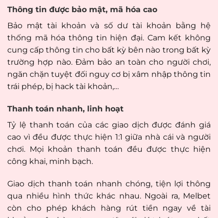
Thông tin được bảo mật, mã hóa cao
Bảo mật tài khoản và số dư tài khoản bằng hệ
thống mã hóa thông tin hiện đại. Cam kết không
cung cấp thông tin cho bất kỳ bên nào trong bất kỳ
trường hợp nào. Đảm bảo an toàn cho người chơi,
ngăn chặn tuyệt đối nguy cơ bị xâm nhập thông tin
trái phép, bị hack tài khoản,…
Thanh toán nhanh, linh hoạt
Tỷ lệ thanh toán của các giao dịch được đánh giá
cao vì đều được thực hiện 1:1 giữa nhà cái và người
chơi. Mọi khoản thanh toán đều được thực hiện
công khai, minh bạch.
Giao dịch thanh toán nhanh chóng, tiện lợi thông
qua nhiều hình thức khác nhau. Ngoài ra, Melbet
còn cho phép khách hàng rút tiền ngay về tài