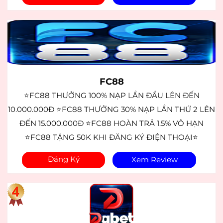
FC88
⭐FC88 THƯỞNG 100% NẠP LẦN ĐẦU LÊN ĐẾN
10.000.000Đ ⭐FC88 THƯỞNG 30% NẠP LẦN THỨ 2 LÊN
ĐẾN 15.000.000Đ ⭐FC88 HOÀN TRẢ 1.5% VÔ HẠN
⭐FC88 TẶNG 50K KHI ĐĂNG KÝ ĐIỆN THOẠI⭐
Đăng Ký
Xem Review