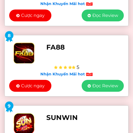
Nhận Khuyến Mãi hot
Cược ngay
Đọc Review
8
FA88
5
Nhận Khuyến Mãi hot
Cược ngay
Đọc Review
9
SUNWIN