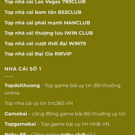
Top nhà cái Las Vegas
789CLUB
Top nhà cái bom tấn
B52CLUB
Top nhà cái phái mạnh
MANCLUB
Top nhà cái thượng lưu
IWIN CLUB
Top nhà cái vượt thời đại
WIN79
Top nhà cái Đại Gia
RIKVIP
NHÀ CÁI SỐ 1
Topdoithuong
– Top game bài uy tín đổi thưởng
online
Top
nha cai uy tin
tnc365 VN
Gamebai
– cộng đồng game bài đổi thưởng uy tín
Topgamebai
– Top game bài uy tín nhất VN
Nohu
88
– Cổng game
nohu club
số 1