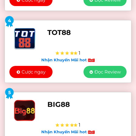
4
TOT88
1
Nhận Khuyến Mãi hot
Cược ngay
Đọc Review
5
BIG88
1
Nhận Khuyến Mãi hot