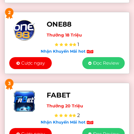
2
ONE88
Thưởng 18 Triệu
1
Nhận Khuyến Mãi hot
Cược ngay
Đọc Review
3
FABET
Thưởng 20 Triệu
2
Nhận Khuyến Mãi hot
Cược ngay
Đọc Review