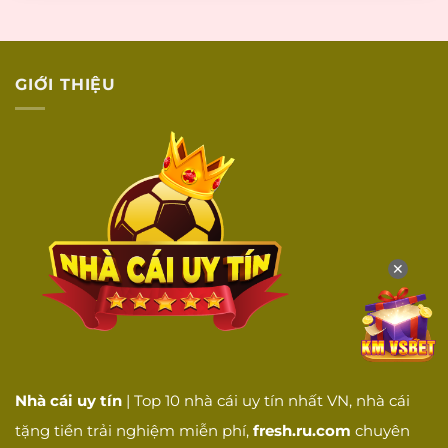
GIỚI THIỆU
✕
Nhà cái uy tín
| Top 10 nhà cái uy tín nhất VN, nhà cái
tặng tiền trải nghiệm miễn phí,
fresh.ru.com
chuyên