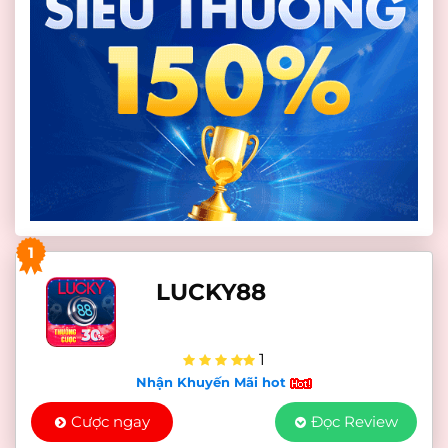
1
LUCKY88
1
Nhận Khuyến Mãi hot
Cược ngay
Đọc Review