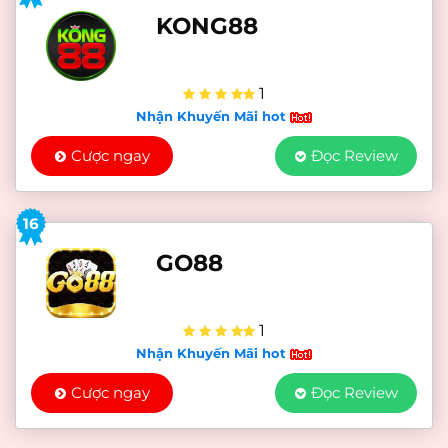
KONG88
1
Nhận Khuyến Mãi hot
Cược ngay
Đọc Review
16
GO88
1
Nhận Khuyến Mãi hot
Cược ngay
Đọc Review