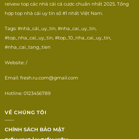
reivew top các nhà cái cá cược chuẩn nhất 2025. Tổng
hợp top nhà cái uy tín số #1 nhất Việt Nam.
Tags: #nhà_cái_uy_tín, #nha_cai_uy_tin,
#top_nha_cai_uy_tin, #top_10_nha_cai_uy_tin,
#nha_cai_tang_tien
Website: /
Email:
fresh.ru.com@gmail.com
Hotline: 0123456789
VỀ CHÚNG TÔI
CHÍNH SÁCH BẢO MẬT