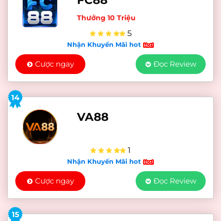
Thưởng 10 Triệu
5
Nhận Khuyến Mãi hot
Cược ngay
Đọc Review
14
VA88
1
Nhận Khuyến Mãi hot
Cược ngay
Đọc Review
15