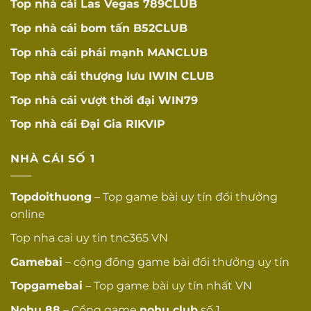
Top nhà cái Las Vegas
789CLUB
Top nhà cái bom tấn
B52CLUB
Top nhà cái phái mạnh
MANCLUB
Top nhà cái thượng lưu
IWIN CLUB
Top nhà cái vượt thời đại
WIN79
Top nhà cái Đại Gia
RIKVIP
NHÀ CÁI SỐ 1
Topdoithuong
– Top game bài uy tín đổi thưởng
online
Top
nha cai uy tin
tnc365 VN
Gamebai
– cộng đồng game bài đổi thưởng uy tín
Topgamebai
– Top game bài uy tín nhất VN
Nohu
88
– Cổng game
nohu club
số 1