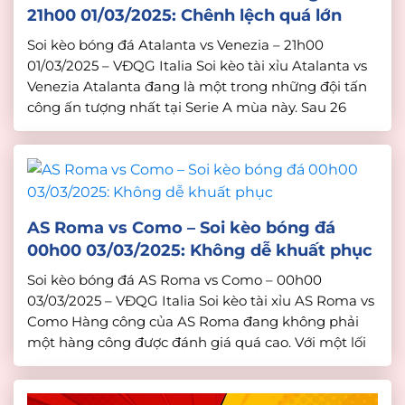
21h00 01/03/2025: Chênh lệch quá lớn
Soi kèo bóng đá Atalanta vs Venezia – 21h00
01/03/2025 – VĐQG Italia Soi kèo tài xỉu Atalanta vs
Venezia Atalanta đang là một trong những đội tấn
công ấn tượng nhất tại Serie A mùa này. Sau 26
vòng đấu, Atalanta đã ghi tới 59 bàn thắng và họ
đang cùng Inter đang là 2 […]
AS Roma vs Como – Soi kèo bóng đá
00h00 03/03/2025: Không dễ khuất phục
Soi kèo bóng đá AS Roma vs Como – 00h00
03/03/2025 – VĐQG Italia Soi kèo tài xỉu AS Roma vs
Como Hàng công của AS Roma đang không phải
một hàng công được đánh giá quá cao. Với một lối
chơi không phải quá đột biến, khả năng ghi bàn
của AS Roma hiện tại […]