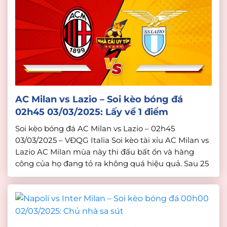
AC Milan vs Lazio – Soi kèo bóng đá
02h45 03/03/2025: Lấy về 1 điểm
Soi kèo bóng đá AC Milan vs Lazio – 02h45
03/03/2025 – VĐQG Italia Soi kèo tài xỉu AC Milan vs
Lazio AC Milan mùa này thi đấu bất ổn và hàng
công của họ đang tỏ ra không quá hiệu quả. Sau 25
vòng đấu, AC Milan mới ghi được 37 bàn. Phong độ
của […]