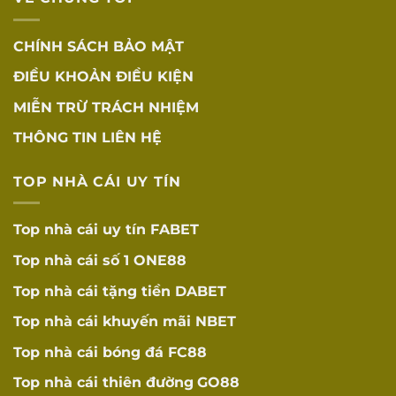
CHÍNH SÁCH BẢO MẬT
ĐIỀU KHOẢN ĐIỀU KIỆN
MIỄN TRỪ TRÁCH NHIỆM
THÔNG TIN LIÊN HỆ
TOP NHÀ CÁI UY TÍN
Top nhà cái uy tín
FABET
Top nhà cái số 1
ONE88
Top nhà cái tặng tiền
DABET
Top nhà cái khuyến mãi
NBET
Top nhà cái bóng đá
FC88
Top nhà cái thiên đường
GO88