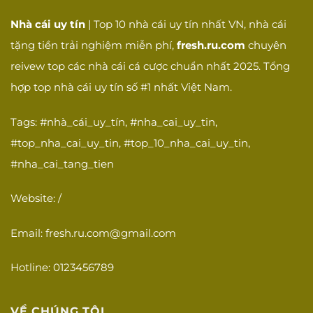
Nhà cái uy tín
| Top 10 nhà cái uy tín nhất VN, nhà cái
tặng tiền trải nghiệm miễn phí,
fresh.ru.com
chuyên
reivew top các nhà cái cá cược chuẩn nhất 2025. Tổng
hợp top nhà cái uy tín số #1 nhất Việt Nam.
Tags: #nhà_cái_uy_tín, #nha_cai_uy_tin,
#top_nha_cai_uy_tin, #top_10_nha_cai_uy_tin,
#nha_cai_tang_tien
Website: /
Email:
fresh.ru.com@gmail.com
Hotline: 0123456789
VỀ CHÚNG TÔI